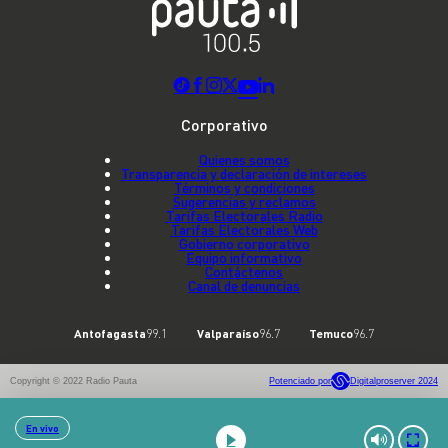
Corporativo
Quienes somos
Transparencia y declaración de intereses
Términos y condiciones
Sugerencias y reclamos
Tarifas Electorales Radio
Tarifas Electorales Web
Gobierno corporativo
Equipo informativo
Contáctenos
Canal de denuncias
Antofagasta
99.1
Valparaíso
96.7
Temuco
96.7
Copyright © 2022 Radio Pauta
Potenciado por
Digitalproserver 2024
En vivo