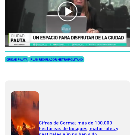
CIUDAD PAUTA
PLAN REGULADOR METROPOLITANO
Cifras de Corma: más de 100.000
hectáreas de bosques, matorrales y
pastizales aún no han sido