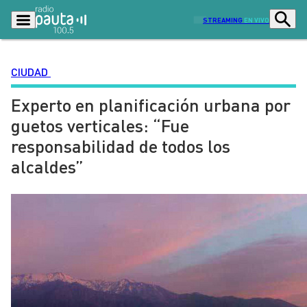
STREAMING
EN VIVO
CIUDAD
Experto en planificación urbana por
Podcasts
Programas
guetos verticales: “Fue
Lo Último
Actualidad
responsabilidad de todos los
Ciudad
Economía
alcaldes”
Radio en vivo
Sostenibilidad
Tendencias
Deportes
Entretención y Cultura
Opinión
Dato en Pauta
Señal 2
Contenido Patrocinado