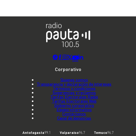
Corporativo
Quienes somos
Transparencia y declaración de intereses
Términos y condiciones
Sugerencias y reclamos
Tarifas Electorales Radio
Tarifas Electorales Web
Gobierno corporativo
Equipo informativo
Contáctenos
Canal de denuncias
Antofagasta
99.1
Valparaíso
96.7
Temuco
96.7