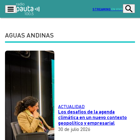
STREAMING
EN VIVO
AGUAS ANDINAS
Podcasts
Programas
Lo Último
Actualidad
Ciudad
Economía
Radio en vivo
Sostenibilidad
Tendencias
Deportes
ACTUALIDAD
Entretención y Cultura
Opinión
Los desafíos de la agenda
climática en un nuevo contexto
Dato en Pauta
Señal 2
geopolítico y empresarial
30 de julio 2026
Contenido Patrocinado