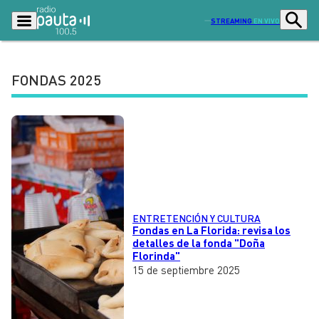
STREAMING
EN VIVO
FONDAS 2025
Podcasts
Programas
Lo Último
Actualidad
Ciudad
Economía
Radio en vivo
Sostenibilidad
Tendencias
Deportes
ENTRETENCIÓN Y CULTURA
Fondas en La Florida: revisa los
Entretención y Cultura
detalles de la fonda "Doña
Opinión
Florinda"
15 de septiembre 2025
Dato en Pauta
Señal 2
Contenido Patrocinado