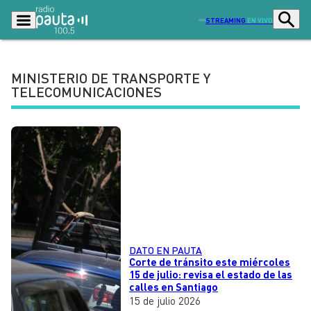
STREAMING
EN VIVO
MINISTERIO DE TRANSPORTE Y
TELECOMUNICACIONES
Podcasts
Programas
Lo Último
Actualidad
Ciudad
Economía
Radio en vivo
Sostenibilidad
Tendencias
Deportes
Entretención y Cultura
Opinión
DATO EN PAUTA
Corte de tránsito este miércoles
Dato en Pauta
Señal 2
15 de julio: revisa el estado de las
calles en Santiago
Contenido Patrocinado
15 de julio 2026