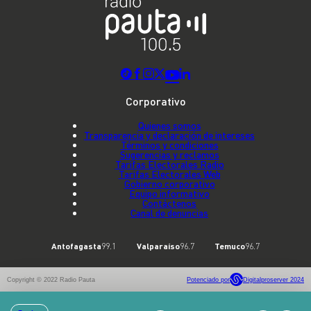
Corporativo
Quienes somos
Transparencia y declaración de intereses
Términos y condiciones
Sugerencias y reclamos
Tarifas Electorales Radio
Tarifas Electorales Web
Gobierno corporativo
Equipo informativo
Contáctenos
Canal de denuncias
Antofagasta
99.1
Valparaíso
96.7
Temuco
96.7
Copyright © 2022 Radio Pauta
Potenciado por
Digitalproserver 2024