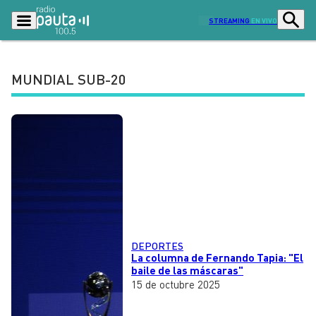
STREAMING
EN VIVO
MUNDIAL SUB-20
Podcasts
Programas
Lo Último
Actualidad
Ciudad
Economía
Radio en vivo
Sostenibilidad
Tendencias
Deportes
Entretención y Cultura
Opinión
DEPORTES
La columna de Fernando Tapia: "El
Dato en Pauta
Señal 2
baile de las máscaras"
15 de octubre 2025
Contenido Patrocinado