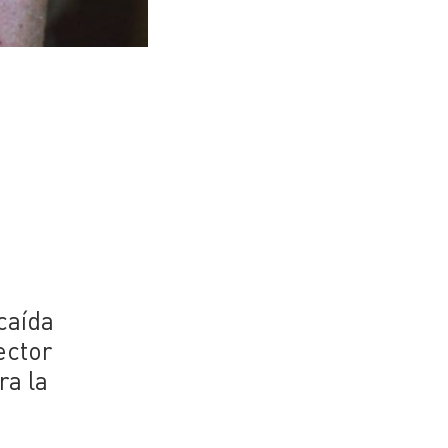
caída
ector
ra la