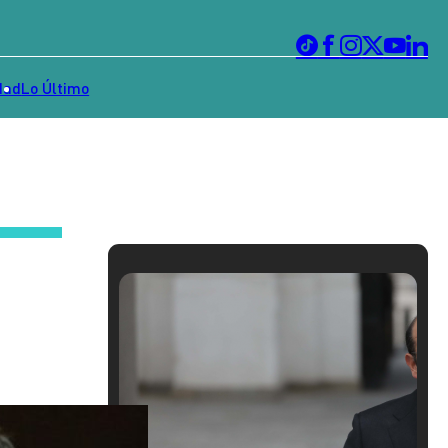
dad
Lo Último
n