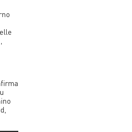
erno
elle
,
afirma
su
mino
d,