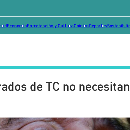
idad
Economía
Entretención y Cultura
Opinión
Deportes
Sostenibili
ados de TC no necesita