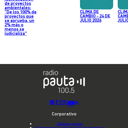
de proyectos
ambientales:
CLIMA DE
CLIM
"De los 100% de
CAMBIO - 24 DE
CAMB
proyectos que
JULIO 2026
JULI
se aprueba, un
2% más o
menos se
judicializa"
Corporativo
Quienes somos
Transparencia y declaración de intereses