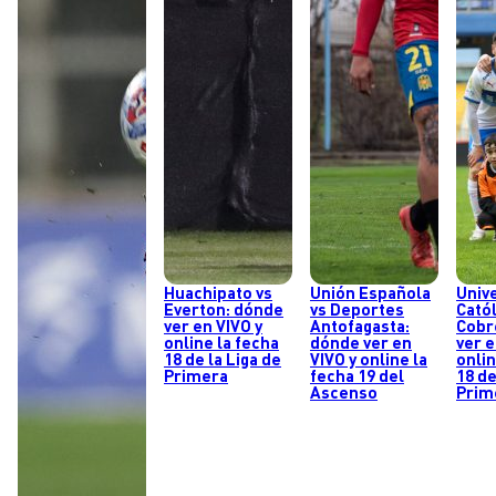
Huachipato vs
Unión Española
Univ
Everton: dónde
vs Deportes
Catól
ver en VIVO y
Antofagasta:
Cobr
online la fecha
dónde ver en
ver e
18 de la Liga de
VIVO y online la
onlin
Primera
fecha 19 del
18 de
Ascenso
Prim