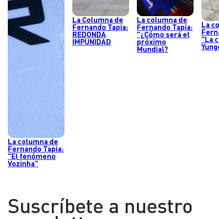
La Columna de
La columna de
La c
Fernando Tapia:
Fernando Tapia:
Fern
REDONDA
"¿Cómo será el
"La 
IMPUNIDAD
próximo
Yung
Mundial?
La columna de
Fernando Tapia:
"El fenómeno
Vozinha"
Suscríbete a nuestro