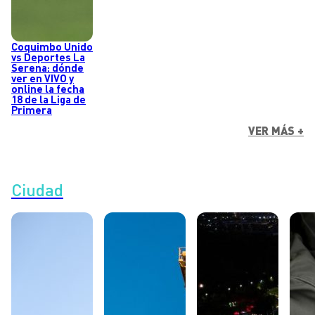
Coquimbo Unido
vs Deportes La
Serena: dónde
ver en VIVO y
online la fecha
18 de la Liga de
Primera
VER MÁS +
Ciudad