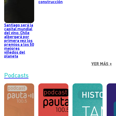
construcción
Santiago será la
capital mundial
del vino: Chile
albergará por
primera vez los
premios a los 50
mejores
viñedos del
planeta
VER MÁS +
Podcasts