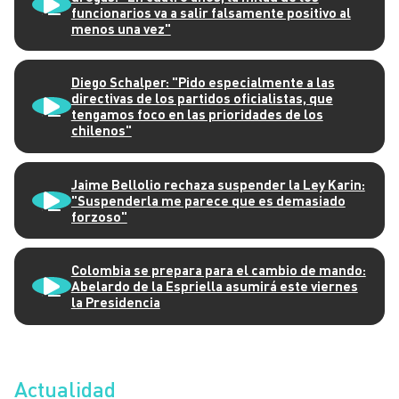
funcionarios va a salir falsamente positivo al
menos una vez"
Diego Schalper: "Pido especialmente a las
directivas de los partidos oficialistas, que
tengamos foco en las prioridades de los
chilenos"
Jaime Bellolio rechaza suspender la Ley Karin:
"Suspenderla me parece que es demasiado
forzoso"
Colombia se prepara para el cambio de mando:
Abelardo de la Espriella asumirá este viernes
la Presidencia
Actualidad