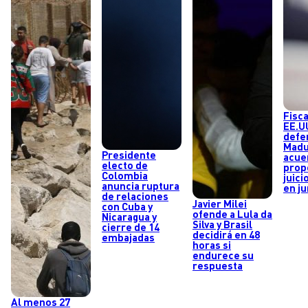
Fisca
EE.UU
defe
Madu
Presidente
acue
electo de
prop
Colombia
juic
anuncia ruptura
en ju
de relaciones
Javier Milei
con Cuba y
ofende a Lula da
Nicaragua y
Silva y Brasil
cierre de 14
decidirá en 48
embajadas
horas si
endurece su
respuesta
Al menos 27