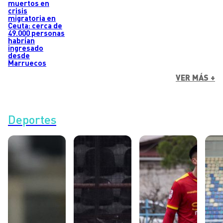
muertos en
crisis
migratoria en
Ceuta: cerca de
49.000 personas
habrían
ingresado
desde
Marruecos
VER MÁS +
Deportes