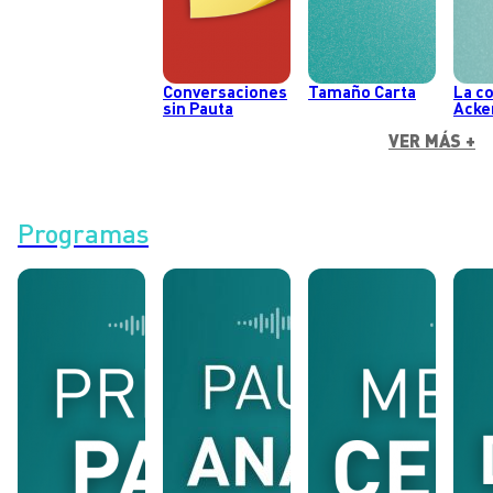
Conversaciones
Tamaño Carta
La c
sin Pauta
Acke
VER MÁS +
Programas