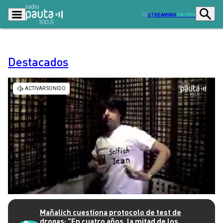
STREAMING
EN VIVO
Destacados
Podcasts
Programas
Lo Último
Actualidad
Ciudad
Economía
Radio en vivo
Sostenibilidad
Tendencias
Deportes
Entretención y Cultura
Opinión
Dato en Pauta
Señal 2
Contenido Patrocinado
Mañalich cuestiona protocolo de test de
drogas: "En cuatro años, la mitad de los