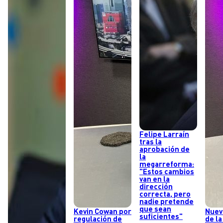
Felipe Larraín
tras la
aprobación de
la
megarreforma:
"Estos cambios
van en la
dirección
correcta, pero
nadie pretende
que sean
Kevin Cowan por
Nuev
suficientes"
regulación de
de la