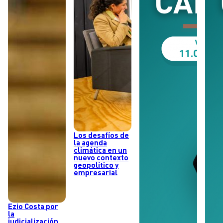
Los desafíos de
la agenda
climática en un
nuevo contexto
geopolítico y
empresarial
Ezio Costa por
la
judicialización