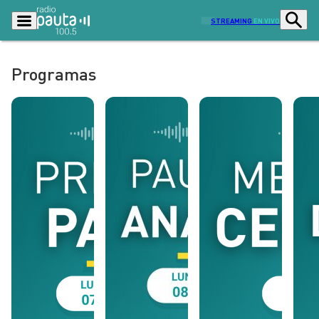
STREAMING
EN VIVO
Programas
Podcasts
Programas
Lo Último
Actualidad
Ciudad
Economía
Radio en vivo
Sostenibilidad
Tendencias
Deportes
Entretención y Cultura
Opinión
Dato en Pauta
Señal 2
Contenido Patrocinado