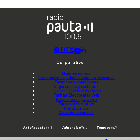
Corporativo
Quienes somos
Transparencia y declaración de intereses
Términos y condiciones
Sugerencias y reclamos
Tarifas Electorales Radio
Tarifas Electorales Web
Gobierno corporativo
Equipo informativo
Contáctenos
Canal de denuncias
Antofagasta
99.1
Valparaíso
96.7
Temuco
96.7