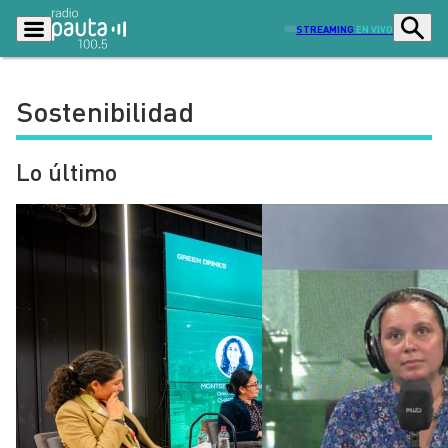
STREAMING
EN VIVO
Sostenibilidad
Podcasts
Programas
Lo último
Lo Último
Actualidad
Ciudad
Economía
Radio en vivo
Sostenibilidad
Tendencias
Deportes
Entretención y Cultura
Opinión
Dato en Pauta
Señal 2
Contenido Patrocinado