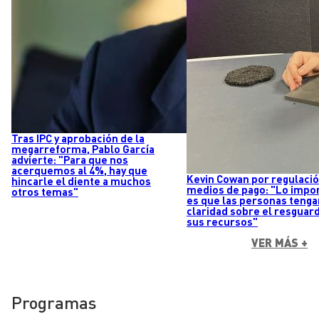
Tras IPC y aprobación de la
megarreforma, Pablo García
advierte: "Para que nos
acerquemos al 4%, hay que
Kevin Cowan por regulaci
hincarle el diente a muchos
medios de pago: "Lo impo
otros temas"
es que las personas tenga
claridad sobre el resguar
sus recursos"
VER MÁS +
Programas