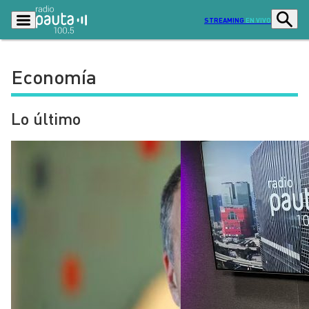
STREAMING
EN VIVO
Economía
Podcasts
Programas
Lo último
Lo Último
Actualidad
Ciudad
Economía
Radio en vivo
Sostenibilidad
Tendencias
Deportes
Entretención y Cultura
Opinión
Dato en Pauta
Señal 2
Contenido Patrocinado