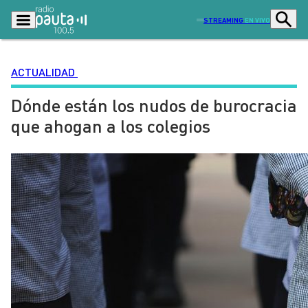
STREAMING
EN VIVO
ACTUALIDAD
Dónde están los nudos de burocracia
Podcasts
Programas
que ahogan a los colegios
Lo Último
Actualidad
Ciudad
Economía
Radio en vivo
Sostenibilidad
Tendencias
Deportes
Entretención y Cultura
Opinión
Dato en Pauta
Señal 2
Contenido Patrocinado