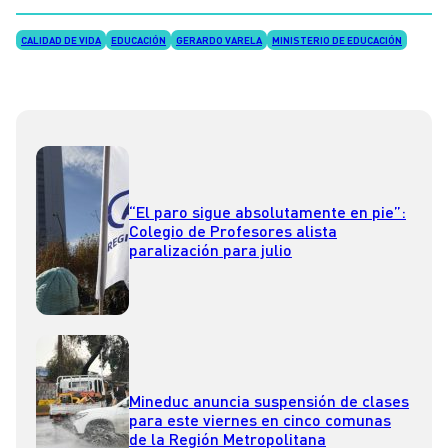
CALIDAD DE VIDA
EDUCACIÓN
GERARDO VARELA
MINISTERIO DE EDUCACIÓN
“El paro sigue absolutamente en pie”:
Colegio de Profesores alista
paralización para julio
Mineduc anuncia suspensión de clases
para este viernes en cinco comunas
de la Región Metropolitana