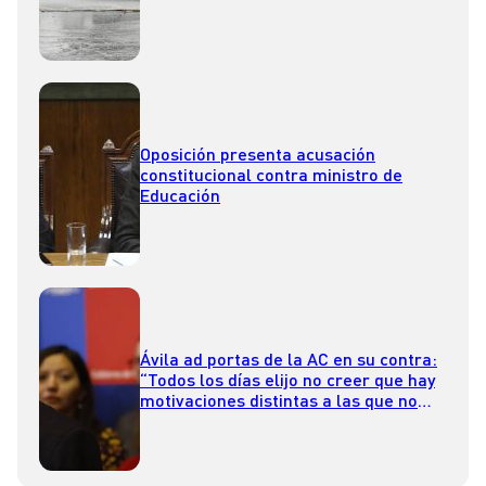
Oposición presenta acusación
constitucional contra ministro de
Educación
Ávila ad portas de la AC en su contra:
“Todos los días elijo no creer que hay
motivaciones distintas a las que no
sean las asociadas a la cartera”