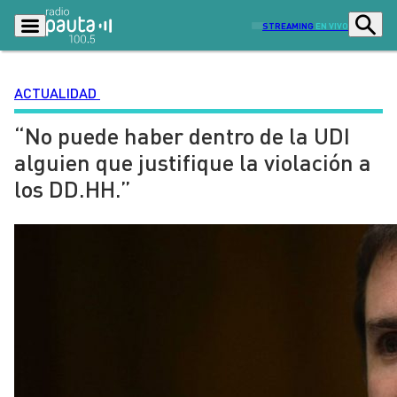
STREAMING
EN VIVO
ACTUALIDAD
“No puede haber dentro de la UDI
Podcasts
Programas
alguien que justifique la violación a
Lo Último
Actualidad
los DD.HH.”
Ciudad
Economía
Radio en vivo
Sostenibilidad
Tendencias
Deportes
Entretención y Cultura
Opinión
Dato en Pauta
Señal 2
Contenido Patrocinado