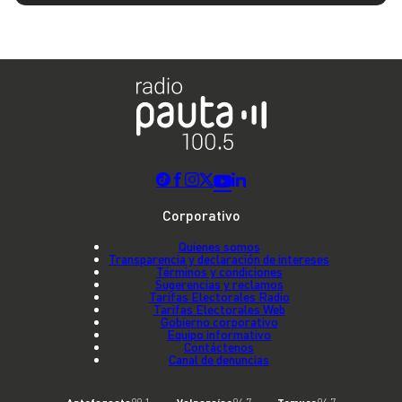
Corporativo
Quienes somos
Transparencia y declaración de intereses
Términos y condiciones
Sugerencias y reclamos
Tarifas Electorales Radio
Tarifas Electorales Web
Gobierno corporativo
Equipo informativo
Contáctenos
Canal de denuncias
Antofagasta
Valparaíso
Temuco