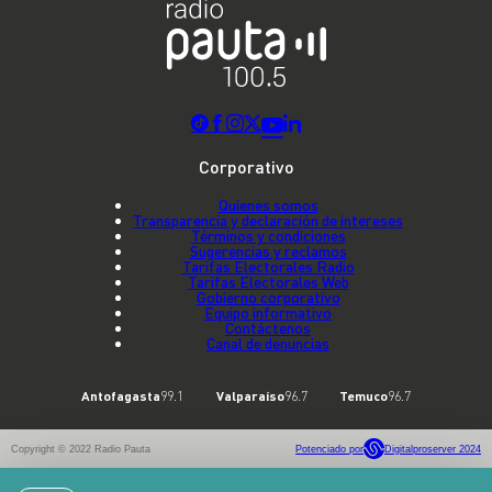
Corporativo
Quienes somos
Transparencia y declaración de intereses
Términos y condiciones
Sugerencias y reclamos
Tarifas Electorales Radio
Tarifas Electorales Web
Gobierno corporativo
Equipo informativo
Contáctenos
Canal de denuncias
Antofagasta
99.1
Valparaíso
96.7
Temuco
96.7
Copyright © 2022 Radio Pauta
Potenciado por
Digitalproserver 2024