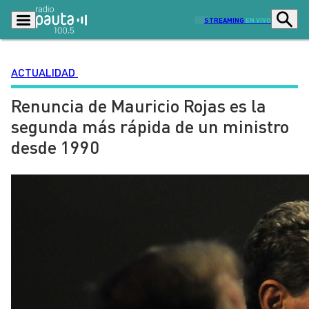
STREAMING
EN VIVO
ACTUALIDAD
Renuncia de Mauricio Rojas es la
Podcasts
Programas
segunda más rápida de un ministro
Lo Último
Actualidad
desde 1990
Ciudad
Economía
Radio en vivo
Sostenibilidad
Tendencias
Deportes
Entretención y Cultura
Opinión
Dato en Pauta
Señal 2
Contenido Patrocinado