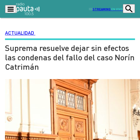
STREAMING
EN VIVO
ACTUALIDAD
Suprema resuelve dejar sin efectos
Podcasts
Programas
las condenas del fallo del caso Norín
Lo Último
Actualidad
Catrimán
Ciudad
Economía
Radio en vivo
Sostenibilidad
Tendencias
Deportes
Entretención y Cultura
Opinión
Dato en Pauta
Señal 2
Contenido Patrocinado