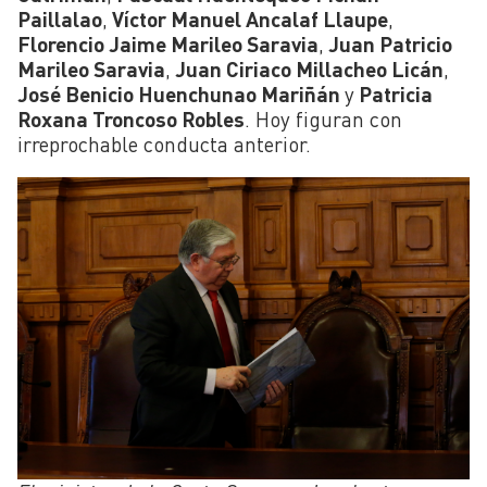
Paillalao
,
Víctor Manuel Ancalaf Llaupe
,
Florencio Jaime Marileo Saravia
,
Juan Patricio
Marileo Saravia
,
Juan Ciriaco Millacheo Licán
,
José Benicio Huenchunao Mariñán
y
Patricia
Roxana Troncoso Robles
. Hoy figuran con
irreprochable conducta anterior.