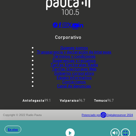
Corporativo
Quienes somos
Transparencia y declaración de intereses
Términos y condiciones
Sugerencias y reclamos
Tarifas Electorales Radio
Tarifas Electorales Web
Gobierno corporativo
Equipo informativo
Contáctenos
Canal de denuncias
Antofagasta
99.1
Valparaíso
96.7
Temuco
96.7
Copyright © 2022 Radio Pauta
Potenciado por
Digitalproserver 2024
En vivo