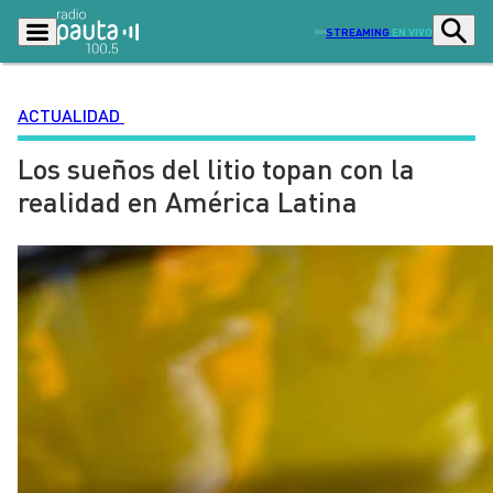
STREAMING
EN VIVO
ACTUALIDAD
Los sueños del litio topan con la
Podcasts
Programas
realidad en América Latina
Lo Último
Actualidad
Ciudad
Economía
Radio en vivo
Sostenibilidad
Tendencias
Deportes
Entretención y Cultura
Opinión
Dato en Pauta
Señal 2
Contenido Patrocinado