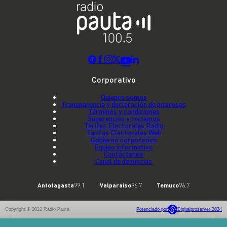
Corporativo
Quienes somos
Transparencia y declaración de intereses
Términos y condiciones
Sugerencias y reclamos
Tarifas Electorales Radio
Tarifas Electorales Web
Gobierno corporativo
Equipo informativo
Contáctenos
Canal de denuncias
Antofagasta
99.1
Valparaíso
96.7
Temuco
96.7
Copyright © 2022 Radio Pauta
Potenciado por
Digitalproserver 2024