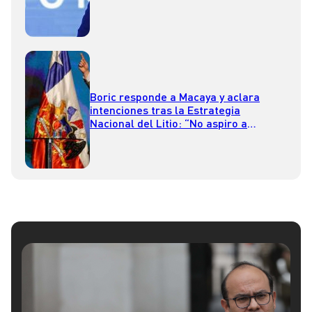
un poder independiente”
Boric responde a Macaya y aclara
intenciones tras la Estrategia
Nacional del Litio: “No aspiro a
convertirme en Lagos ni Allende”