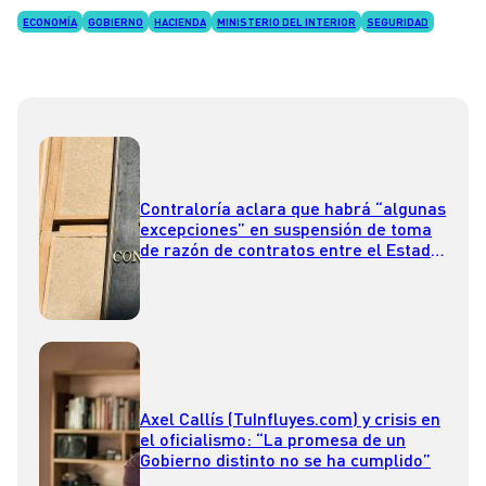
ECONOMÍA
GOBIERNO
HACIENDA
MINISTERIO DEL INTERIOR
SEGURIDAD
Contraloría aclara que habrá “algunas
excepciones” en suspensión de toma
de razón de contratos entre el Estado
y fundaciones
Axel Callís (TuInfluyes.com) y crisis en
el oficialismo: “La promesa de un
Gobierno distinto no se ha cumplido”