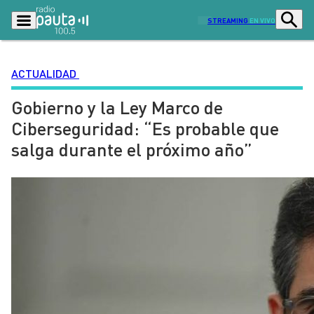
STREAMING
EN VIVO
ACTUALIDAD
Gobierno y la Ley Marco de
Podcasts
Programas
Ciberseguridad: “Es probable que
Lo Último
Actualidad
salga durante el próximo año”
Ciudad
Economía
Radio en vivo
Sostenibilidad
Tendencias
Deportes
Entretención y Cultura
Opinión
Dato en Pauta
Señal 2
Contenido Patrocinado