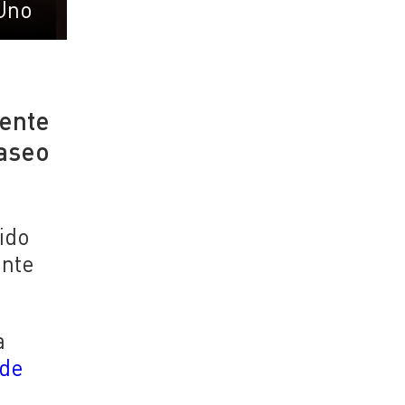
Uno
gente
Paseo
ido
ante
a
 de