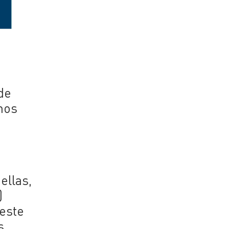
de
imos
ellas,
)
 este
s