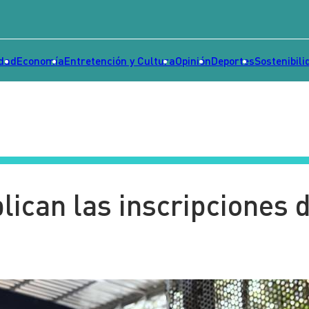
idad
Economía
Entretención y Cultura
Opinión
Deportes
Sostenibili
iplican las inscripciones 