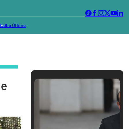
dad
Lo Último
de