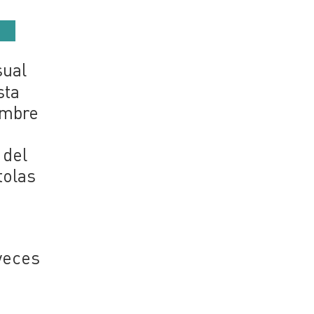
sual
sta
embre
 del
tolas
 veces