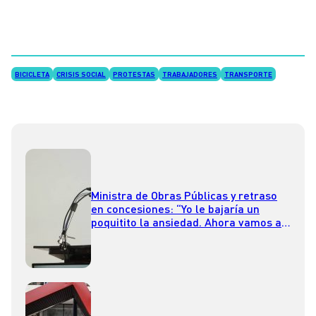
BICICLETA
CRISIS SOCIAL
PROTESTAS
TRABAJADORES
TRANSPORTE
Ministra de Obras Públicas y retraso
en concesiones: “Yo le bajaría un
poquitito la ansiedad. Ahora vamos a
llamar a licitación”