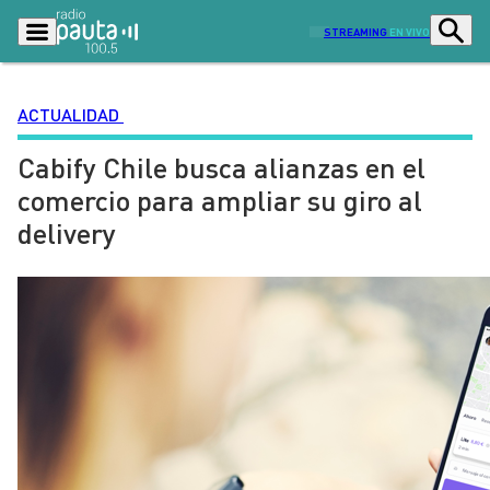
STREAMING
EN VIVO
ACTUALIDAD
Cabify Chile busca alianzas en el
Podcasts
Programas
comercio para ampliar su giro al
Lo Último
Actualidad
delivery
Ciudad
Economía
Radio en vivo
Sostenibilidad
Tendencias
Deportes
Entretención y Cultura
Opinión
Dato en Pauta
Señal 2
Contenido Patrocinado