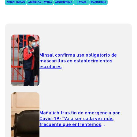
AEROLÍNEAS
AMÉRICA LATINA
ARGENTINA
LATAM
PANDEMIA
Minsal confirma uso obligatorio de
mascarillas en establecimientos
escolares
Mañalich tras fin de emergencia por
Covid-19: “Va a ser cada vez más
frecuente que enfrentemos
pandemias”