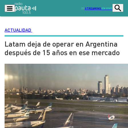
STREAMING
EN VIVO
ACTUALIDAD
Latam deja de operar en Argentina
Podcasts
Programas
después de 15 años en ese mercado
Lo Último
Actualidad
Ciudad
Economía
Radio en vivo
Sostenibilidad
Tendencias
Deportes
Entretención y Cultura
Opinión
Dato en Pauta
Señal 2
Contenido Patrocinado