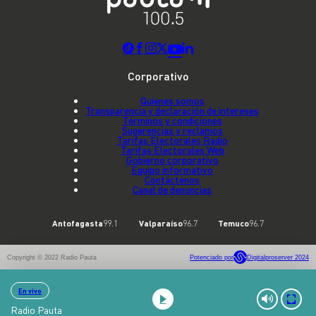
Corporativo
Quienes somos
Transparencia y declaración de intereses
Términos y condiciones
Sugerencias y reclamos
Tarifas Electorales Radio
Tarifas Electorales Web
Gobierno corporativo
Equipo informativo
Contáctenos
Canal de denuncias
Antofagasta
99.1
Valparaíso
96.7
Temuco
96.7
Copyright © 2022 Radio Pauta
Potenciado por
Digitalproserver 2024
En vivo
Radio Pauta