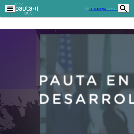
STREAMING
EN VIVO
Podcasts
Programas
Lo Último
Actualidad
Ciudad
Economía
Radio en vivo
Sostenibilidad
Tendencias
Deportes
Entretención y Cultura
Opinión
Dato en Pauta
Señal 2
Contenido Patrocinado