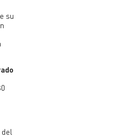
e su
on
a
rado
80
 del