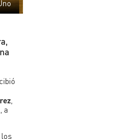
Uno
a,
una
cibió
érez
,
, a
 los