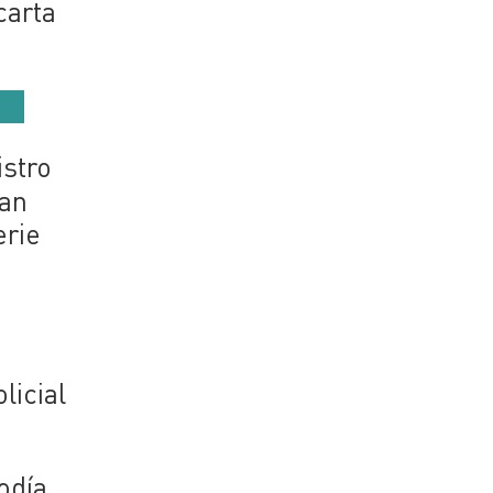
carta
istro
ían
erie
licial
odía