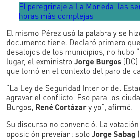
El peregrinaje a La Moneda: las se
horas más complejas
El mismo Pérez usó la palabra y se hiz
documento tiene. Declaró primero que
desalojos de los municipios, no hubo “
Jorge Burgos
lugar, el exministro
(DC) 
que tomó en el contexto del paro de 
“La Ley de Seguridad Interior del Esta
agravar el conflicto. Eso para los ciu
René Cortázar
Burgos,
y yo”, afirmó.
Su discurso no convenció. La votación
Jorge Sabag
oposición preveían: solo
(