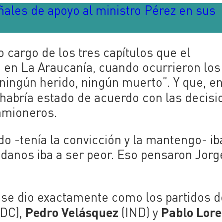
ñales de apoyo al ministro Pérez en sus
o cargo de los tres capítulos que el
 en La Araucanía, cuando ocurrieron los
ningún herido, ningún muerto”. Y que, e
habría estado de acuerdo con las decisi
camioneros.
do -tenía la convicción y la mantengo- ib
dadanos iba a ser peor. Eso pensaron Jorg
 se dio exactamente como los partidos d
Pedro Velásquez
Pablo Lore
DC),
(IND) y