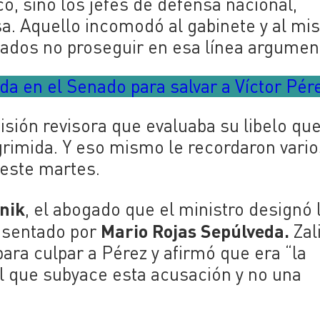
o, sino los jefes de defensa nacional,
a. Aquello incomodó al gabinete y al m
gados no proseguir en esa línea argument
a en el Senado para salvar a Víctor Pér
misión revisora que evaluaba su libelo qu
rimida. Y eso mismo le recordaron vario
 este martes.
snik
, el abogado que el ministro designó
Mario Rojas Sepúlveda.
esentado por
Zal
para culpar a Pérez y afirmó que era “la
l que subyace esta acusación y no una