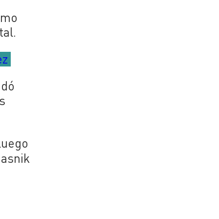
ismo
al.
ez
edó
s
 luego
iasnik