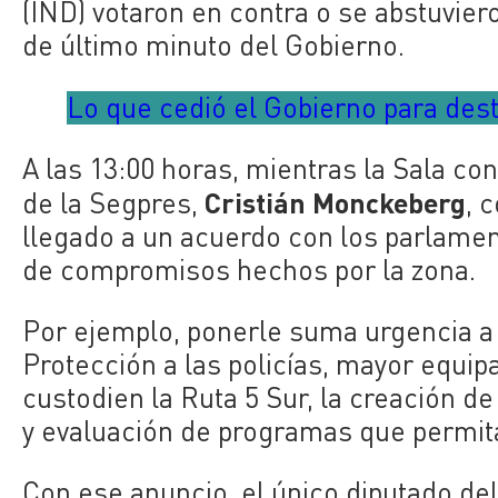
(IND) votaron en contra o se abstuviero
de último minuto del Gobierno.
Lo que cedió el Gobierno para dest
A las 13:00 horas, mientras la Sala co
Cristián Monckeberg
de la Segpres,
, 
llegado a un acuerdo con los parlamen
de compromisos hechos por la zona.
Por ejemplo, ponerle suma urgencia a 
Protección a las policías, mayor equip
custodien la Ruta 5 Sur, la creación d
y evaluación de programas que permita
Con ese anuncio, el único diputado del