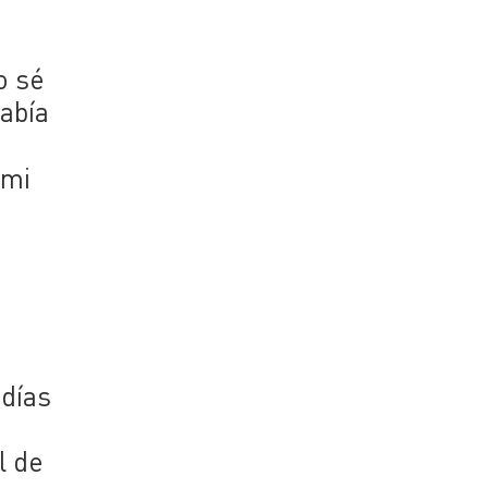
o sé
había
 mi
 días
l de