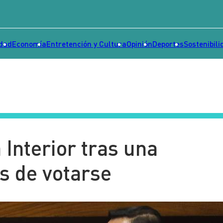
idad
Economía
Entretención y Cultura
Opinión
Deportes
Sostenibili
 Interior tras una
s de votarse