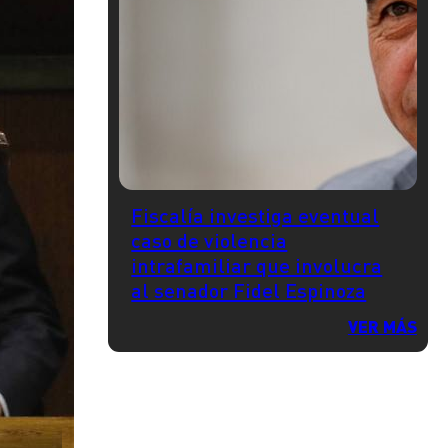
Fiscalía investiga eventual
caso de violencia
intrafamiliar que involucra
al senador Fidel Espinoza
VER MÁS