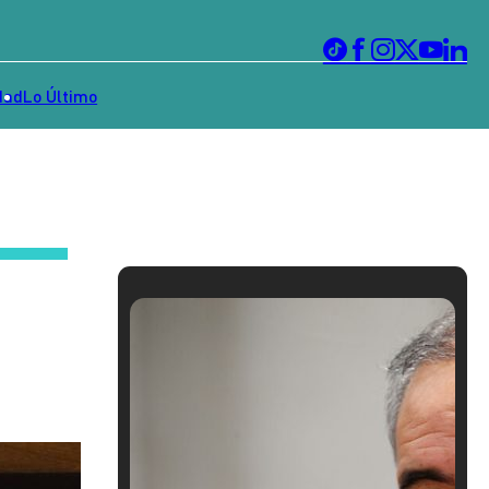
dad
Lo Último