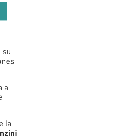
n su
ones
a a
e
e la
nzini