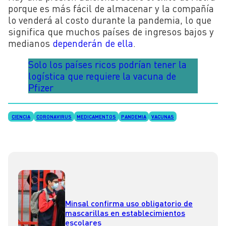
porque es más fácil de almacenar y la compañía
lo venderá al costo durante la pandemia, lo que
significa que muchos países de ingresos bajos y
medianos
dependerán de ella
.
Solo los países ricos podrían tener la
logística que requiere la vacuna de
Pfizer
CIENCIA
CORONAVIRUS
MEDICAMENTOS
PANDEMIA
VACUNAS
Minsal confirma uso obligatorio de
mascarillas en establecimientos
escolares