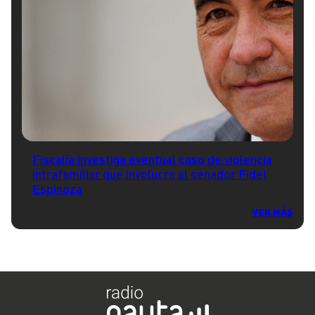
Fiscalía investiga eventual caso de violencia
intrafamiliar que involucra al senador Fidel
Espinoza
VER MÁS