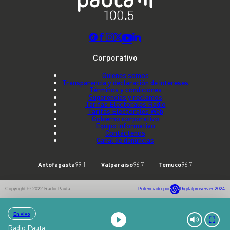
Corporativo
Quienes somos
Transparencia y declaración de intereses
Términos y condiciones
Sugerencias y reclamos
Tarifas Electorales Radio
Tarifas Electorales Web
Gobierno corporativo
Equipo informativo
Contáctenos
Canal de denuncias
Antofagasta
99.1
Valparaíso
96.7
Temuco
96.7
Copyright © 2022 Radio Pauta
Potenciado por
Digitalproserver 2024
En vivo
Radio Pauta