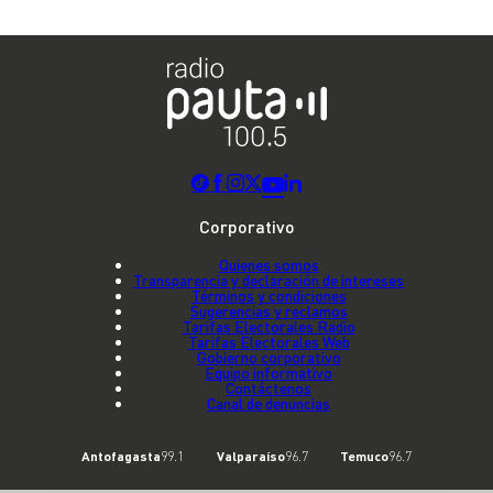
Corporativo
Quienes somos
Transparencia y declaración de intereses
Términos y condiciones
Sugerencias y reclamos
Tarifas Electorales Radio
Tarifas Electorales Web
Gobierno corporativo
Equipo informativo
Contáctenos
Canal de denuncias
Antofagasta
99.1
Valparaíso
96.7
Temuco
96.7