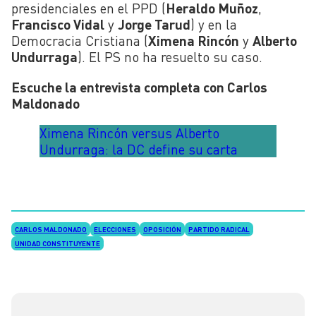
presidenciales en el PPD (
Heraldo Muñoz
,
Francisco Vidal
y
Jorge Tarud
) y en la
Democracia Cristiana (
Ximena Rincón
y
Alberto
Undurraga
). El PS no ha resuelto su caso.
Escuche la entrevista completa con Carlos
Maldonado
Ximena Rincón versus Alberto
Undurraga: la DC define su carta
CARLOS MALDONADO
ELECCIONES
OPOSICIÓN
PARTIDO RADICAL
UNIDAD CONSTITUYENTE