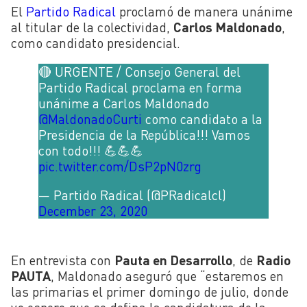
El
Partido Radical
proclamó de manera unánime
al titular de la colectividad,
Carlos Maldonado
,
como candidato presidencial.
🔴 URGENTE / Consejo General del
Partido Radical proclama en forma
unánime a Carlos Maldonado
@MaldonadoCurti
como candidato a la
Presidencia de la República!!! Vamos
con todo!!! 💪💪💪
pic.twitter.com/DsP2pN0zrg
— Partido Radical (@PRadicalcl)
December 23, 2020
En entrevista con
Pauta en Desarrollo
, de
Radio
PAUTA
, Maldonado aseguró que “estaremos en
las primarias el primer domingo de julio, donde