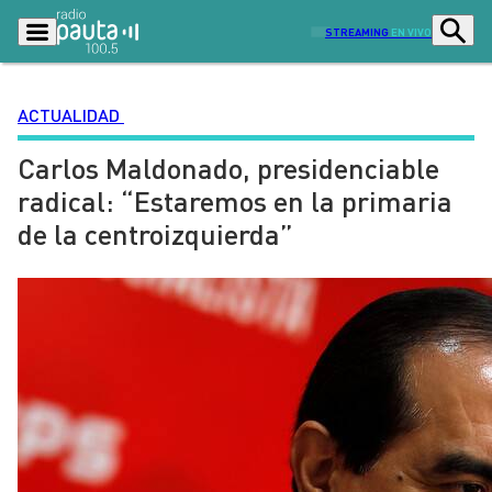
STREAMING
EN VIVO
ACTUALIDAD
Carlos Maldonado, presidenciable
Podcasts
Programas
radical: “Estaremos en la primaria
Lo Último
Actualidad
de la centroizquierda”
Ciudad
Economía
Radio en vivo
Sostenibilidad
Tendencias
Deportes
Entretención y Cultura
Opinión
Dato en Pauta
Señal 2
Contenido Patrocinado