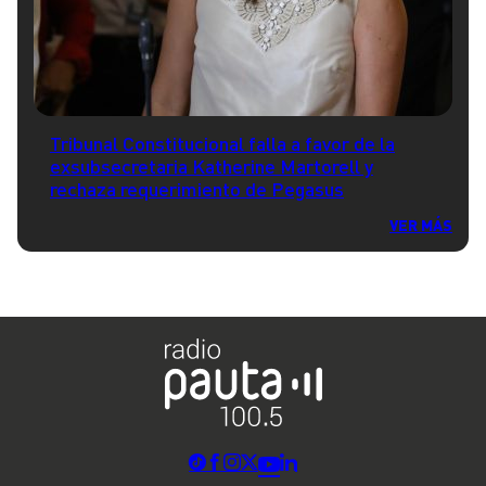
Tribunal Constitucional falla a favor de la
exsubsecretaria Katherine Martorell y
rechaza requerimiento de Pegasus
VER MÁS