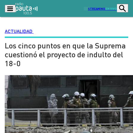
STREAMING
EN VIVO
ACTUALIDAD
Los cinco puntos en que la Suprema
Podcasts
Programas
cuestionó el proyecto de indulto del
Lo Último
Actualidad
18-0
Ciudad
Economía
Radio en vivo
Sostenibilidad
Tendencias
Deportes
Entretención y Cultura
Opinión
Dato en Pauta
Señal 2
Contenido Patrocinado