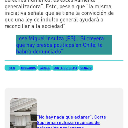
generalizadora”. Esto, pese a que “la misma
iniciativa señala que se tiene la convicción de
que una ley de indulto general ayudará a
reconciliar a la sociedad”.
José Miguel Insulza (PS): “Si creyera
que hay presos políticos en Chile, lo
habría denunciado”
18-O
ABOGADOS
CÁRCEL
CORTE SUPREMA
SENADO
“No hay nada que aclarar”: Corte
Suprema rechaza recursos de
aclaración por isapres