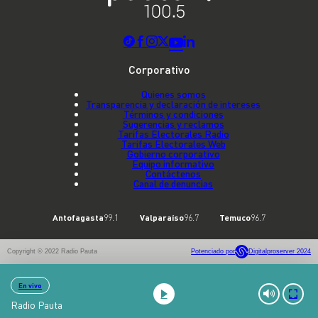
Corporativo
Quienes somos
Transparencia y declaración de intereses
Términos y condiciones
Sugerencias y reclamos
Tarifas Electorales Radio
Tarifas Electorales Web
Gobierno corporativo
Equipo informativo
Contáctenos
Canal de denuncias
Antofagasta
99.1
Valparaíso
96.7
Temuco
96.7
Copyright © 2022 Radio Pauta
Potenciado por
Digitalproserver 2024
En vivo
Radio Pauta