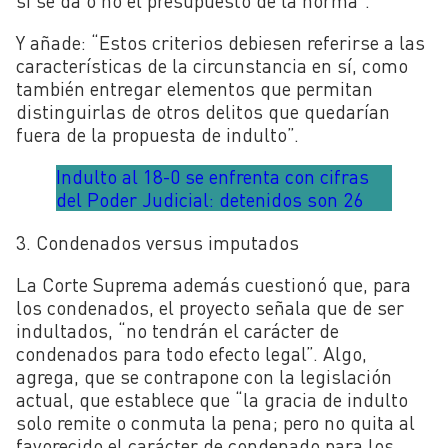
si se da o no el presupuesto de la norma”.
Y añade: “Estos criterios debiesen referirse a las
características de la circunstancia en sí, como
también entregar elementos que permitan
distinguirlas de otros delitos que quedarían
fuera de la propuesta de indulto”.
Indulto al 18-0 se enfrenta con cifras
del Poder Judicial: detenidos son 26
3. Condenados versus imputados
La Corte Suprema además cuestionó que, para
los condenados, el proyecto señala que de ser
indultados, “no tendrán el carácter de
condenados para todo efecto legal”. Algo,
agrega, que se contrapone con la legislación
actual, que establece que “la gracia de indulto
solo remite o conmuta la pena; pero no quita al
favorecido el carácter de condenado para los