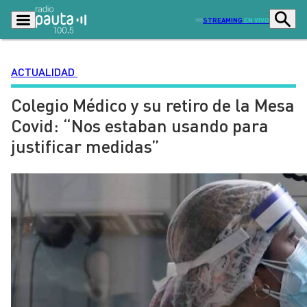
STREAMING
EN VIVO
ACTUALIDAD
Colegio Médico y su retiro de la Mesa
Podcasts
Programas
Covid: “Nos estaban usando para
Lo Último
Actualidad
justificar medidas”
Ciudad
Economía
Radio en vivo
Sostenibilidad
Tendencias
Deportes
Entretención y Cultura
Opinión
Dato en Pauta
Señal 2
Contenido Patrocinado