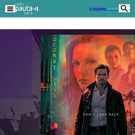
STREAMING
EN VIVO
Podcasts
Programas
Lo Último
Actualidad
Ciudad
Economía
Radio en vivo
Sostenibilidad
Tendencias
Deportes
Entretención y Cultura
Opinión
Dato en Pauta
Señal 2
Contenido Patrocinado