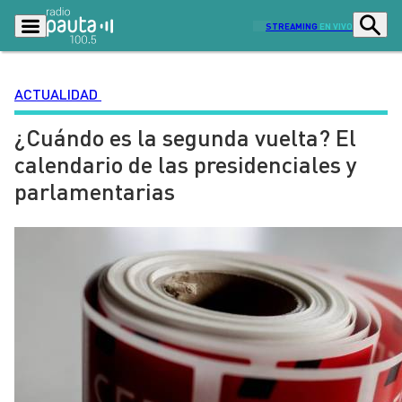
STREAMING
EN VIVO
ACTUALIDAD
¿Cuándo es la segunda vuelta? El
Podcasts
Programas
calendario de las presidenciales y
Lo Último
Actualidad
parlamentarias
Ciudad
Economía
Radio en vivo
Sostenibilidad
Tendencias
Deportes
Entretención y Cultura
Opinión
Dato en Pauta
Señal 2
Contenido Patrocinado