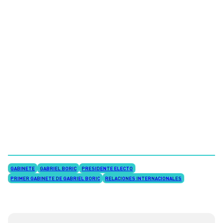
GABINETE
GABRIEL BORIC
PRESIDENTE ELECTO
PRIMER GABINETE DE GABRIEL BORIC
RELACIONES INTERNACIONALES