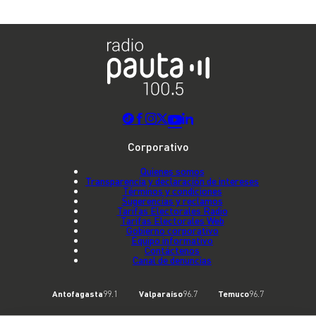
Corporativo
Quienes somos
Transparencia y declaración de intereses
Términos y condiciones
Sugerencias y reclamos
Tarifas Electorales Radio
Tarifas Electorales Web
Gobierno corporativo
Equipo informativo
Contáctenos
Canal de denuncias
Antofagasta
99.1
Valparaíso
96.7
Temuco
96.7