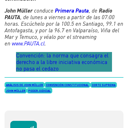
John Müller
conduce
Primera Pauta
, de
Radio
PAUTA
, de lunes a viernes a partir de las 07:00
horas. Escúchelo por la 100.5 en Santiago, 99.1 en
Antofagasta, y por la 96.7 en Valparaíso, Viña del
Mar y Temuco, y véalo por el streaming
en
www.PAUTA.cl
.
Convención: la norma que consagra el
derecho a la libre iniciativa económica
no pasa el cedazo
ANÁLISIS DE JOHN MÜLLER
CONVENCIÓN CONSTITUCIONAL
CORTE SUPREMA
JOHN MÜLLER
PODER JUDICIAL