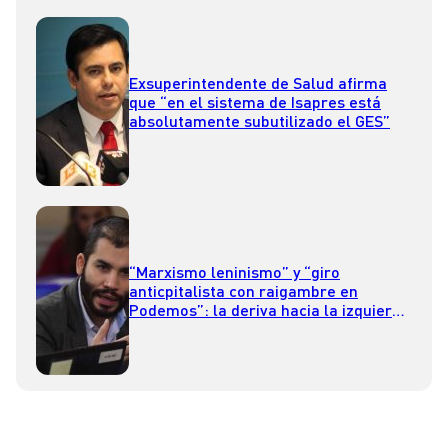
Exsuperintendente de Salud afirma
que “en el sistema de Isapres está
absolutamente subutilizado el GES”
“Marxismo leninismo” y “giro
anticpitalista con raigambre en
Podemos”: la deriva hacia la izquierda
de RD según Renato Garín