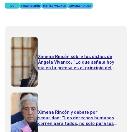
DC
FUAD CHAHÍN
MATÍAS WALKER
XIMENA RINCÓN
Ximena Rincón sobre los dichos de
Ángela Vivanco: “Lo que señala hoy
día en la prensa es el principio del
efecto relativo de la sentencia”
Ximena Rincón y debate por
seguridad: “Los derechos humanos
corren para todos, no solo para los
que han delinquido”