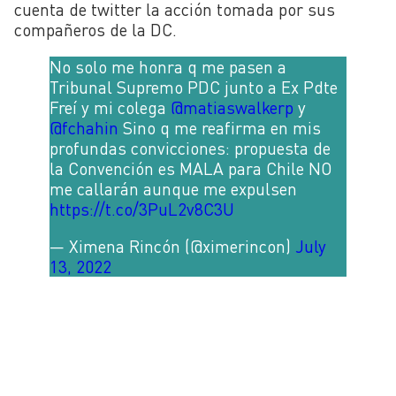
cuenta de twitter la acción tomada por sus
compañeros de la DC.
No solo me honra q me pasen a
Tribunal Supremo PDC junto a Ex Pdte
Freí y mi colega ⁦
@matiaswalkerp
⁩ y
@fchahin
⁩ Sino q me reafirma en mis
profundas convicciones: propuesta de
la Convención es MALA para Chile NO
me callarán aunque me expulsen
https://t.co/3PuL2v8C3U
— Ximena Rincón (@ximerincon)
July
13, 2022