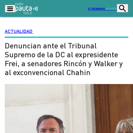
STREAMING
EN VIVO
ACTUALIDAD
Denuncian ante el Tribunal
Podcasts
Programas
Supremo de la DC al expresidente
Lo Último
Actualidad
Frei, a senadores Rincón y Walker y
Ciudad
Economía
al exconvencional Chahin
Radio en vivo
Sostenibilidad
Tendencias
Deportes
Entretención y Cultura
Opinión
Dato en Pauta
Señal 2
Contenido Patrocinado