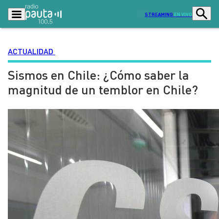
STREAMING
EN VIVO
ACTUALIDAD
Sismos en Chile: ¿Cómo saber la
Podcasts
Programas
magnitud de un temblor en Chile?
Lo Último
Actualidad
Ciudad
Economía
Radio en vivo
Sostenibilidad
Tendencias
Deportes
Entretención y Cultura
Opinión
Dato en Pauta
Señal 2
Contenido Patrocinado