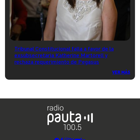
Tribunal Constitucional falla a favor de la
exsubsecretaria Katherine Martorell y
rechaza requerimiento de Pegasus
VER MÁS