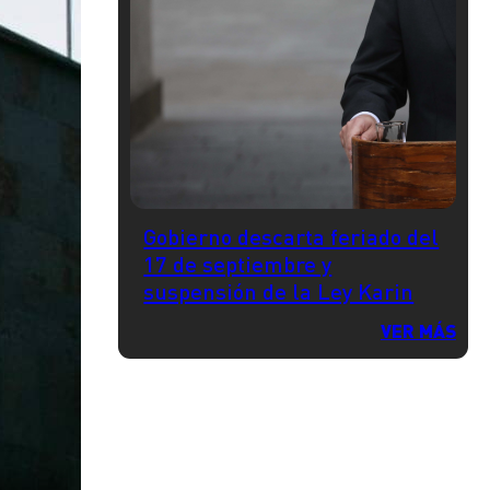
Gobierno descarta feriado del
17 de septiembre y
suspensión de la Ley Karin
VER MÁS