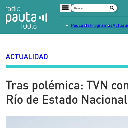
Podcasts
Programas
Actual
Home
Radio en vivo
ACTUALIDAD
Streaming
Señal 2
Tendencias
Tras polémica: TVN con
Dato en Pauta
Río de Estado Nacional
Contenido Patrocinado