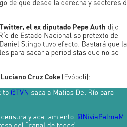
ego de que desde la derecha y sectores 
.
Twitter, el ex diputado Pepe Auth
dijo:
ío de Estado Nacional so pretexto de
Daniel Stingo tuvo efecto. Bastará que l
les para sacar a periodistas que no se
Luciano Cruz Coke
r
(Evópoli):
cito
@TVN
saca a Matias Del Río para
 censura y acallamiento.
@NiviaPalmaM
osa del “canal de todos”