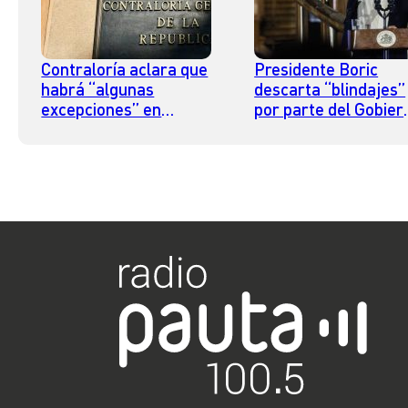
Contraloría aclara que
Presidente Boric
habrá “algunas
descarta “blindajes”
excepciones” en
por parte del Gobier
suspensión de toma de
y asegura que “todo
razón de contratos
quien tenga
entre el Estado y
responsabilidad tien
fundaciones
que responder”