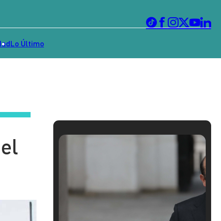
dad
Lo Último
el