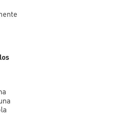
mente
los
na
 una
ola