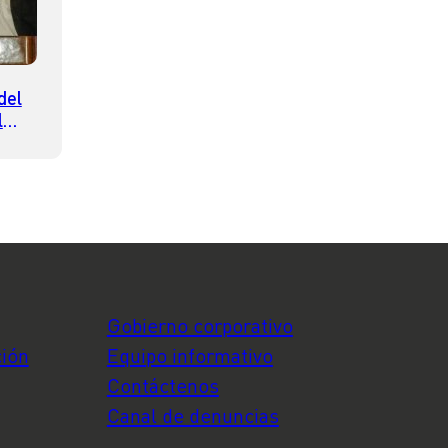
del
l
cias”
ción
Gobierno corporativo
ción
Equipo informativo
Contáctenos
Canal de denuncias