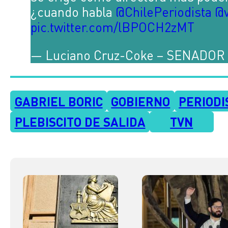
¿cuando habla
@ChilePeriodista
@v
pic.twitter.com/lBPOCH2zMT
— Luciano Cruz-Coke – SENADOR 
GABRIEL BORIC
GOBIERNO
PERIOD
PLEBISCITO DE SALIDA
TVN