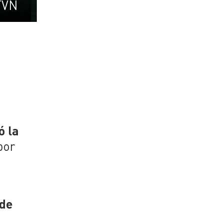
TVN
ó la
por
 de