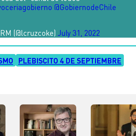
oceriagobierno
@GobiernodeChile
RM (@lcruzcoke)
July 31, 2022
ISMO
PLEBISCITO 4 DE SEPTIEMBRE