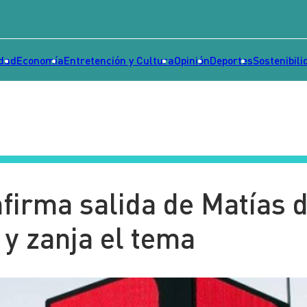
idad
Economía
Entretención y Cultura
Opinión
Deportes
Sostenibili
firma salida de Matías d
 y zanja el tema