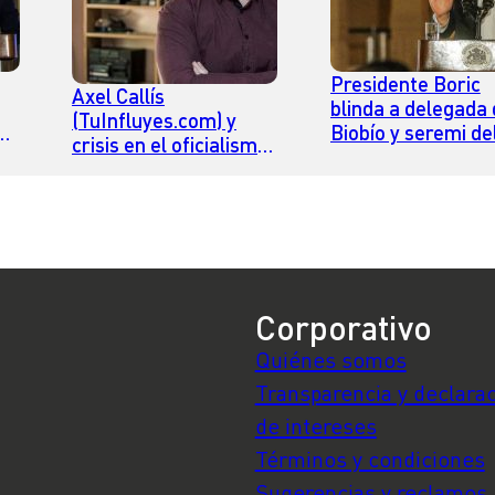
Presidente Boric
Axel Callís
blinda a delegada 
(TuInfluyes.com) y
no
Biobío y seremi de
crisis en el oficialismo:
Maule y critica
“La promesa de un
“festival de renun
Gobierno distinto no se
e
que exige la oposi
ha cumplido”
Corporativo
Quiénes somos
Transparencia y declara
de intereses
Términos y condiciones
Sugerencias y reclamos