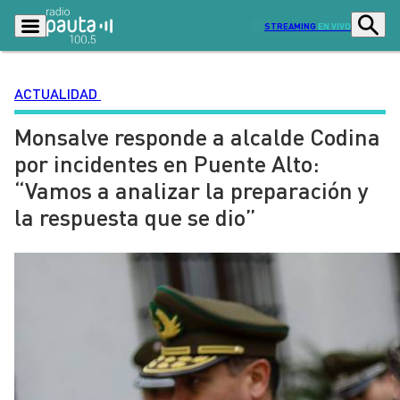
STREAMING
EN VIVO
ACTUALIDAD
Monsalve responde a alcalde Codina
Podcasts
Programas
por incidentes en Puente Alto:
Lo Último
Actualidad
“Vamos a analizar la preparación y
Ciudad
Economía
la respuesta que se dio”
Radio en vivo
Sostenibilidad
Tendencias
Deportes
Entretención y Cultura
Opinión
Dato en Pauta
Señal 2
Contenido Patrocinado