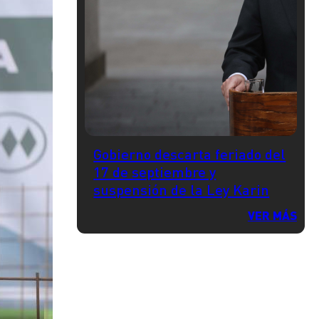
Gobierno descarta feriado del
17 de septiembre y
suspensión de la Ley Karin
VER MÁS