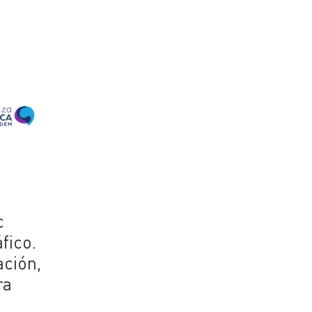
c
fico.
ación,
ra