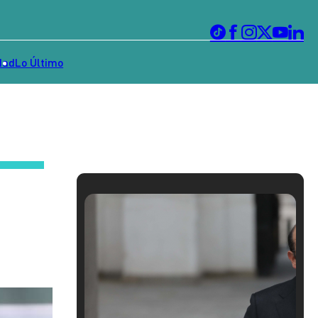
dad
Lo Último