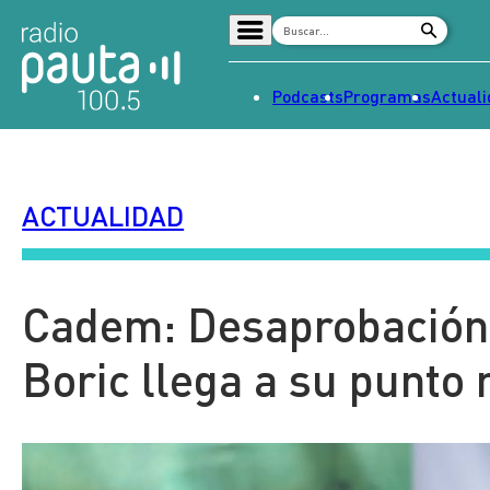
Podcasts
Programas
Actual
Home
Radio en vivo
ACTUALIDAD
Streaming
Señal 2
Tendencias
Cadem: Desaprobación 
Dato en Pauta
Boric llega a su punto
Contenido Patrocinado