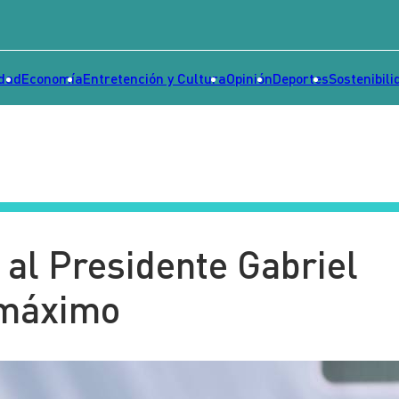
idad
Economía
Entretención y Cultura
Opinión
Deportes
Sostenibili
al Presidente Gabriel
 máximo