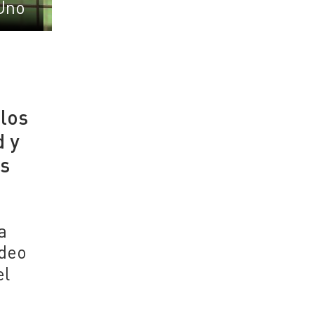
Uno
 los
d y
as
a
ndeo
el