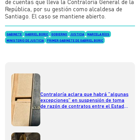
de cuentas que lleva la Contraloría General de la
República, por su gestión como alcaldesa de
Santiago. El caso se mantiene abierto.
GABINETE
GABRIEL BORIC
GOBIERNO
JUSTICIA
MARCELA RÍOS
MINISTERIO DE JUSTICIA
PRIMER GABINETE DE GABRIEL BORIC
Contraloría aclara que habrá “algunas
excepciones” en suspensión de toma
de razón de contratos entre el Estado
y fundaciones