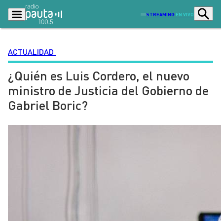
STREAMING
EN VIVO
ACTUALIDAD
¿Quién es Luis Cordero, el nuevo
Podcasts
Programas
ministro de Justicia del Gobierno de
Lo Último
Actualidad
Gabriel Boric?
Ciudad
Economía
Radio en vivo
Sostenibilidad
Tendencias
Deportes
Entretención y Cultura
Opinión
Dato en Pauta
Señal 2
Contenido Patrocinado