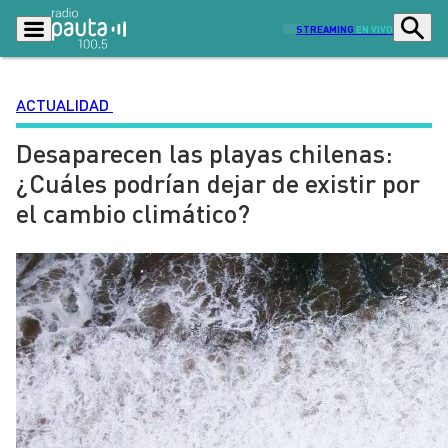
STREAMING
EN VIVO
ACTUALIDAD
Desaparecen las playas chilenas:
Podcasts
Programas
¿Cuáles podrían dejar de existir por
Lo Último
Actualidad
el cambio climático?
Ciudad
Economía
Radio en vivo
Sostenibilidad
Tendencias
Deportes
Entretención y Cultura
Opinión
Dato en Pauta
Señal 2
Contenido Patrocinado