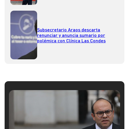
Subsecretario Araos descarta
renunciar y anuncia sumario por
polémica con Clínica Las Condes