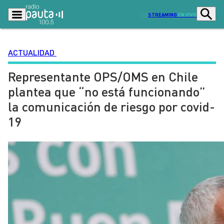
STREAMING
EN VIVO
ACTUALIDAD
Representante OPS/OMS en Chile
Podcasts
Programas
plantea que “no está funcionando”
Lo Último
Actualidad
la comunicación de riesgo por covid-
Ciudad
Economía
19
Radio en vivo
Sostenibilidad
Tendencias
Deportes
Entretención y Cultura
Opinión
Dato en Pauta
Señal 2
Contenido Patrocinado