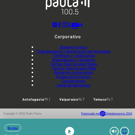
Corporativo
Quienes somos
Transparencia y declaración de intereses
Términos y condiciones
Sugerencias y reclamos
Tarifas Electorales Radio
Tarifas Electorales Web
Gobierno corporativo
Equipo informativo
Contáctenos
Canal de denuncias
Antofagasta
99.1
Valparaíso
96.7
Temuco
96.7
Copyright © 2022 Radio Pauta
Potenciado por
Digitalproserver 2024
En vivo