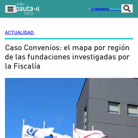
STREAMING
EN VIVO
ACTUALIDAD
Caso Convenios: el mapa por región
Podcasts
Programas
de las fundaciones investigadas por
Lo Último
Actualidad
la Fiscalía
Ciudad
Economía
Radio en vivo
Sostenibilidad
Tendencias
Deportes
Entretención y Cultura
Opinión
Dato en Pauta
Señal 2
Contenido Patrocinado