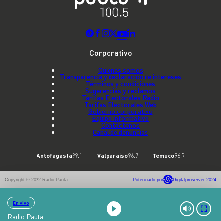
Corporativo
Quienes somos
Transparencia y declaración de intereses
Términos y condiciones
Sugerencias y reclamos
Tarifas Electorales Radio
Tarifas Electorales Web
Gobierno corporativo
Equipo informativo
Contáctenos
Canal de denuncias
Antofagasta
99.1
Valparaíso
96.7
Temuco
96.7
Copyright © 2022 Radio Pauta
Potenciado por
Digitalproserver 2024
En vivo
Radio Pauta