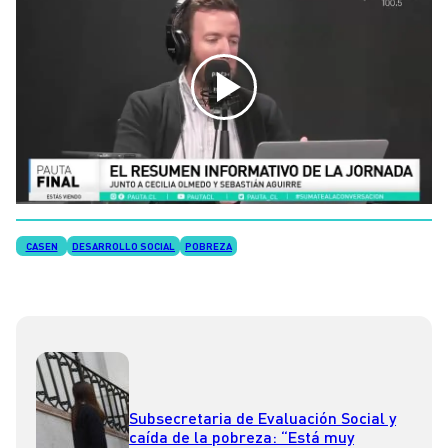
CASEN
DESARROLLO SOCIAL
POBREZA
Subsecretaria de Evaluación Social y
caída de la pobreza: “Está muy