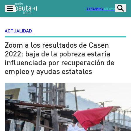
STREAMING
EN VIVO
ACTUALIDAD
Zoom a los resultados de Casen
Podcasts
Programas
2022: baja de la pobreza estaría
Lo Último
Actualidad
influenciada por recuperación de
Ciudad
Economía
empleo y ayudas estatales
Radio en vivo
Sostenibilidad
Tendencias
Deportes
Entretención y Cultura
Opinión
Dato en Pauta
Señal 2
Contenido Patrocinado