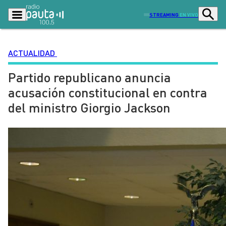
STREAMING
EN VIVO
ACTUALIDAD
Partido republicano anuncia
Podcasts
Programas
acusación constitucional en contra
Lo Último
Actualidad
del ministro Giorgio Jackson
Ciudad
Economía
Radio en vivo
Sostenibilidad
Tendencias
Deportes
Entretención y Cultura
Opinión
Dato en Pauta
Señal 2
Contenido Patrocinado