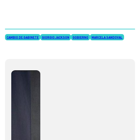
CAMBIO DE GABINETE
GIORGIO JACKSON
GOBIERNO
MARCELA SANDOVAL