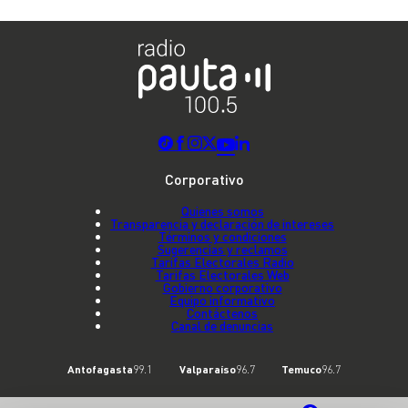
Corporativo
Quienes somos
Transparencia y declaración de intereses
Términos y condiciones
Sugerencias y reclamos
Tarifas Electorales Radio
Tarifas Electorales Web
Gobierno corporativo
Equipo informativo
Contáctenos
Canal de denuncias
Antofagasta
99.1
Valparaíso
96.7
Temuco
96.7