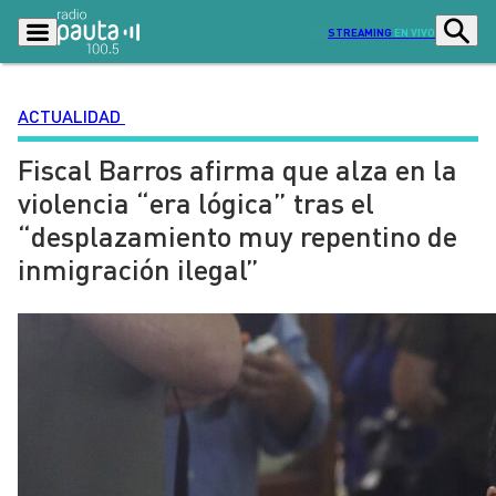
STREAMING
EN VIVO
ACTUALIDAD
Fiscal Barros afirma que alza en la
Podcasts
Programas
violencia “era lógica” tras el
Lo Último
Actualidad
“desplazamiento muy repentino de
Ciudad
Economía
inmigración ilegal”
Radio en vivo
Sostenibilidad
Tendencias
Deportes
Entretención y Cultura
Opinión
Dato en Pauta
Señal 2
Contenido Patrocinado