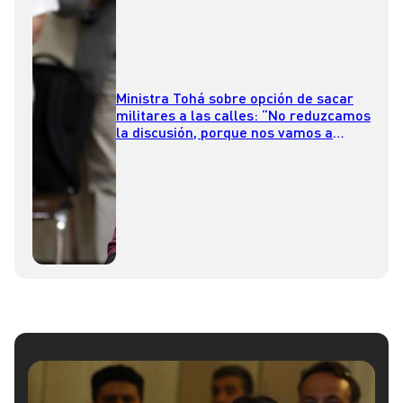
Ministra Tohá sobre opción de sacar
militares a las calles: “No reduzcamos
la discusión, porque nos vamos a
equivocar”