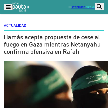
STREAMING
EN VIVO
ACTUALIDAD
Hamás acepta propuesta de cese al
Podcasts
Programas
fuego en Gaza mientras Netanyahu
Lo Último
Actualidad
confirma ofensiva en Rafah
Ciudad
Economía
Radio en vivo
Sostenibilidad
Tendencias
Deportes
Entretención y Cultura
Opinión
Dato en Pauta
Señal 2
Contenido Patrocinado