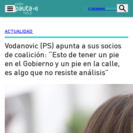
STREAMING
EN VIVO
ACTUALIDAD
Vodanovic (PS) apunta a sus socios
Podcasts
Programas
de coalición: “Esto de tener un pie
Lo Último
Actualidad
en el Gobierno y un pie en la calle,
Ciudad
Economía
es algo que no resiste análisis”
Radio en vivo
Sostenibilidad
Tendencias
Deportes
Entretención y Cultura
Opinión
Dato en Pauta
Señal 2
Contenido Patrocinado