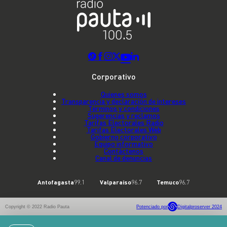
Corporativo
Quienes somos
Transparencia y declaración de intereses
Términos y condiciones
Sugerencias y reclamos
Tarifas Electorales Radio
Tarifas Electorales Web
Gobierno corporativo
Equipo informativo
Contáctenos
Canal de denuncias
Antofagasta
99.1
Valparaíso
96.7
Temuco
96.7
Copyright © 2022 Radio Pauta
Potenciado por
Digitalproserver 2024