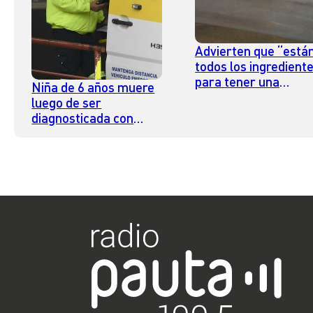
Advierten que “está
todos los ingredient
para tener una
Niña de 6 años muere
tormenta perfecta” 
luego de ser
virus respiratorios
diagnosticada con
influenza en región del
Ñuble