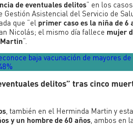
ncia de eventuales delitos
” en los casos
e Gestión Asistencial del Servicio de Sal
primer caso es la niña de 6
nada que “el
mujer d
n Nicolás; el mismo día fallece
 Martin
“.
reconoce baja vacunación de mayores de
l 48%
 eventuales delitos” tras cinco muer
os
, también en el Herminda Martin y est
ños y un hombre de 60 años
, ambos en l