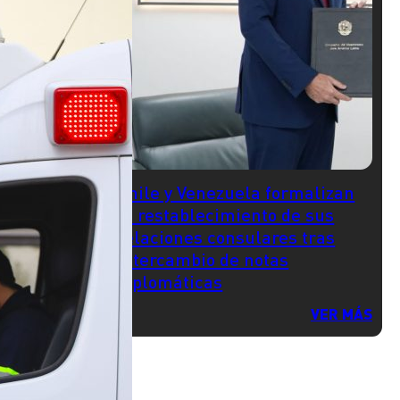
Chile y Venezuela formalizan
el restablecimiento de sus
relaciones consulares tras
intercambio de notas
diplomáticas
VER MÁS