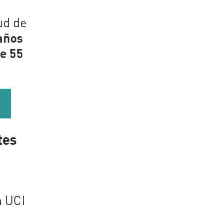
ud de
 años
e 55
tes
a
a UCI