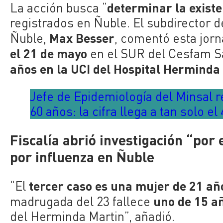
determinar la existe
La acción busca “
registrados en Ñuble. El subdirector d
Max Besser
Ñuble,
, comentó esta jor
el 21 de mayo
en el SUR del Cesfam Sa
años en la UCI del Hospital Herminda
Jefe de Epidemiología del Minsal 
60 años: la cifra llega a tan solo e
Fiscalía abrió investigación “por
por influenza en Ñuble
tercer caso es una mujer de 21 añ
“El
uno de 15 a
madrugada del 23 fallece
del Herminda Martin”, añadió.