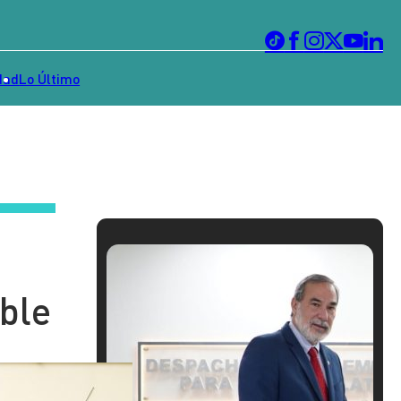
dad
Lo Último
uble