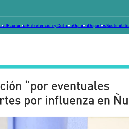
idad
Economía
Entretención y Cultura
Opinión
Deportes
Sostenibili
ación “por eventuales
ertes por influenza en Ñ