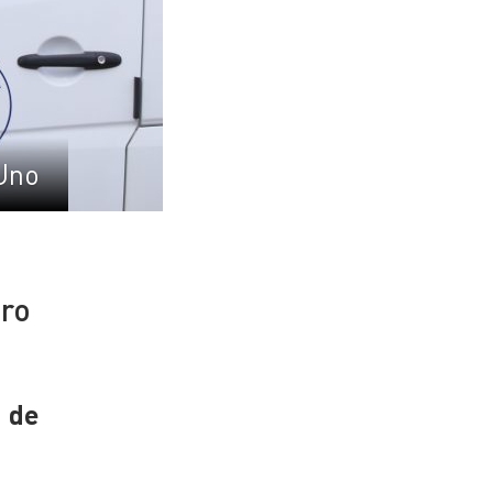
Uno
tro
n de