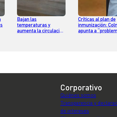
n
Bajan las
Críticas al plan de
es
temperaturas y
inmunización: Co
aumenta la circulación
apunta a “proble
de
de virus respiratorios:
comunicacional” d
Doctor Alexis Kalergis
Gobierno y
explica la importancia
“deficiencias en v
de las vacunas
frentes”
Corporativo
Quiénes somos
Transparencia y declara
de intereses