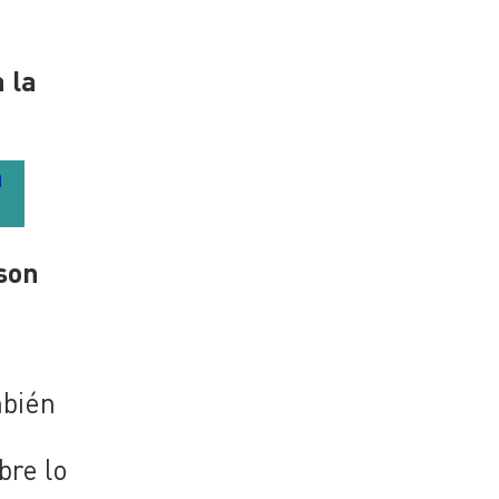
 la
a
son
mbién
bre lo