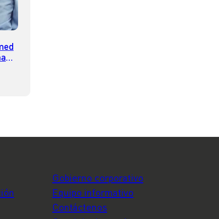
lmed
ma
el
arios
Gobierno corporativo
ción
Equipo informativo
Contáctenos