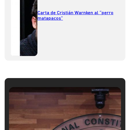
Carta de Cristián Warnken al “perro
matapacos”