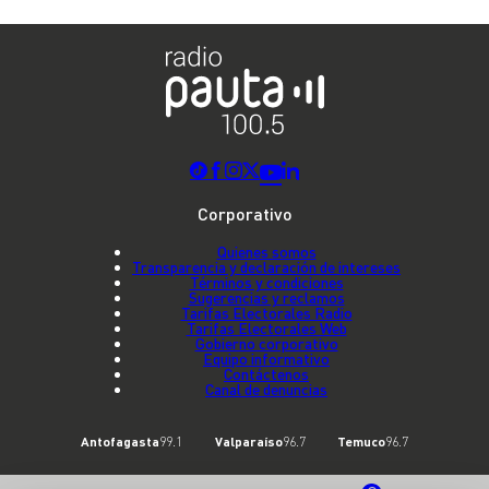
Corporativo
Quienes somos
Transparencia y declaración de intereses
Términos y condiciones
Sugerencias y reclamos
Tarifas Electorales Radio
Tarifas Electorales Web
Gobierno corporativo
Equipo informativo
Contáctenos
Canal de denuncias
Antofagasta
99.1
Valparaíso
96.7
Temuco
96.7